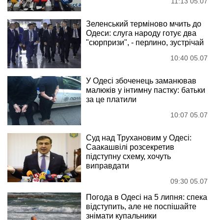
11:13 05.07
Зеленський терміново мчить до
Одеси: слуга народу готує два
"сюрпризи", - перлино, зустрічай
10:40 05.07
У Одесі збоченець заманював
малюків у інтимну пастку: батьки
за це платили
10:07 05.07
Суд над Трухановим у Одесі:
Саакашвілі розсекретив
підступну схему, хочуть
виправдати
09:30 05.07
Погода в Одесі на 5 липня: спека
відступить, але не поспішайте
знімати купальники