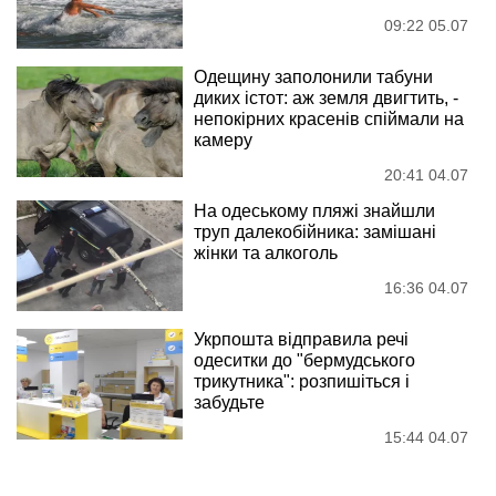
09:22 05.07
Одещину заполонили табуни
диких істот: аж земля двигтить, -
непокiрних красенiв спiймали на
камеру
20:41 04.07
На одеському пляжі знайшли
труп далекобійника: замішані
жінки та алкоголь
16:36 04.07
Укрпошта відправила речі
одеситки до "бермудського
трикутника": розпишіться і
забудьте
15:44 04.07