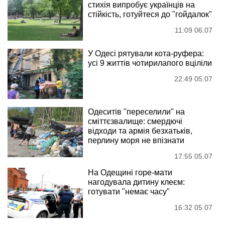
стихія випробує українців на
стійкість, готуйтеся до "гойдалок"
11:09 06.07
У Одесі рятували кота-руфера:
усі 9 життів чотирилапого вціліли
22:49 05.07
Одеситів "переселили" на
сміттєзвалище: смердючі
відходи та армія безхатьків,
перлину моря не впізнати
17:55 05.07
На Одещині горе-мати
нагодувала дитину клеєм:
готувати "немає часу"
16:32 05.07