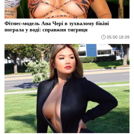
Фітнес-модель Ана Чері в зухвалому бікіні
пограла у воді: справжня тигриця
05:00 18.09