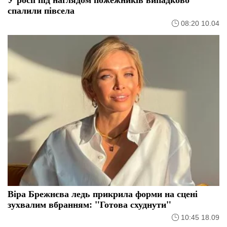
спалили півсела
08:20 10.04
Віра Брежнєва ледь прикрила форми на сцені
зухвалим вбранням: "Готова схуднути"
10:45 18.09