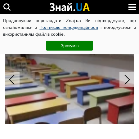
Продовжуючи переглядати Znaj.ua Ви підтверджуєте, що
ВІЙНА РОСІЇ ПРОТИ УКРАЇНИ
КОРОНАВІРУС В УКРАЇНІ І
ознайомилися з
Політикою конфіденційності
і погоджуєтеся з
використанням файлів cookie.
Лише третина учнів поміститься в
укриття: ліцеї не зможуть перейти на
Зрозумів
очне навчання