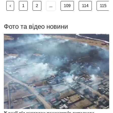
‹
1
2
...
109
114
115
Фото та відео новини
У росії під наглядом пожежників випадково