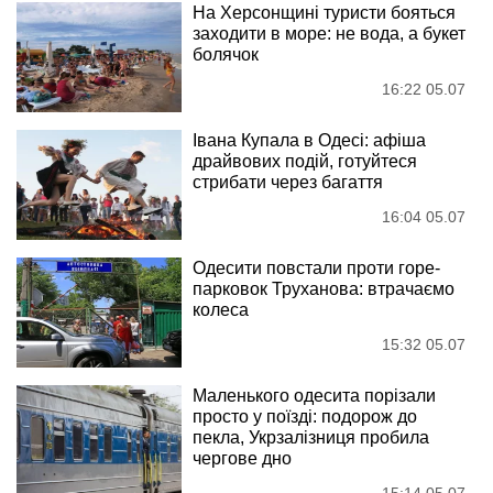
На Херсонщині туристи бояться
заходити в море: не вода, а букет
болячок
16:22 05.07
Івана Купала в Одесі: афіша
драйвових подій, готуйтеся
стрибати через багаття
16:04 05.07
Одесити повстали проти горе-
парковок Труханова: втрачаємо
колеса
15:32 05.07
Маленького одесита порізали
просто у поїзді: подорож до
пекла, Укрзалізниця пробила
чергове дно