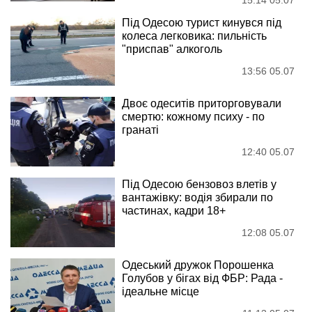
15:14 05.07
Під Одесою турист кинувся під
колеса легковика: пильність
"приспав" алкоголь
13:56 05.07
Двоє одеситів приторговували
смертю: кожному психу - по
гранаті
12:40 05.07
Під Одесою бензовоз влетів у
вантажівку: водія збирали по
частинах, кадри 18+
12:08 05.07
Одеський дружок Порошенка
Голубов у бігах від ФБР: Рада -
ідеальне місце