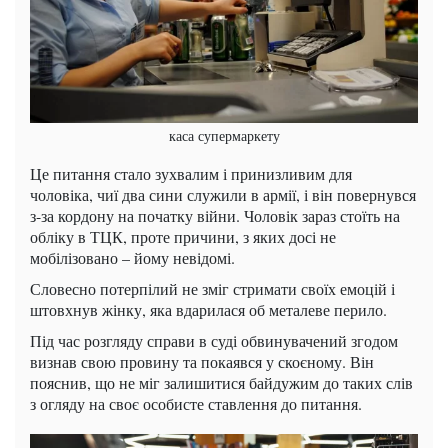
каса супермаркету
Це питання стало зухвалим і принизливим для
чоловіка, чиї два сини служили в армії, і він повернувся
з-за кордону на початку війни. Чоловік зараз стоїть на
обліку в ТЦК, проте причини, з яких досі не
мобілізовано – йому невідомі.
Словесно потерпілий не зміг стримати своїх емоцій і
штовхнув жінку, яка вдарилася об металеве перило.
Під час розгляду справи в суді обвинувачений згодом
визнав свою провину та покаявся у скоєному. Він
пояснив, що не міг залишитися байдужим до таких слів
з огляду на своє особисте ставлення до питання.