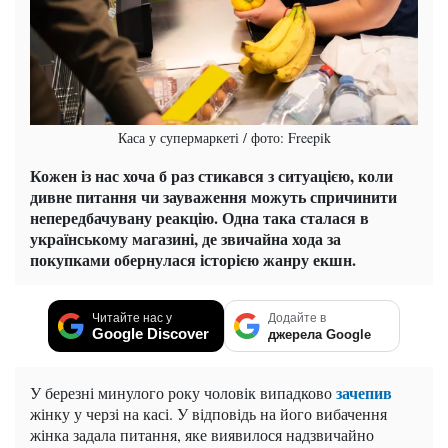
Каса у супермаркеті / фото: Freepik
Кожен із нас хоча б раз стикався з ситуацією, коли
дивне питання чи зауваження можуть спричинити
непередбачувану реакцію. Одна така сталася в
українському магазині, де звичайна хода за
покупками обернулася історією жанру екшн.
Читайте нас у
Додайте в
Google Discover
джерела Google
зачепив
У березні минулого року чоловік випадково
жінку у черзі на касі. У відповідь на його вибачення
жінка задала питання, яке виявилося надзвичайно