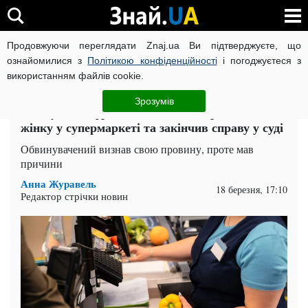
Продовжуючи переглядати Znaj.ua Ви підтверджуєте, що
ВІЙНА РОСІЇ ПРОТИ УКРАЇНИ
КОРОНАВІРУС В УКРАЇНІ І
ознайомилися з
Політикою конфіденційності
і погоджуєтеся з
використанням файлів cookie.
Головна
Одеса
ЧИТАТЬ НА РУССКОМ
Зрозумів
"Чому не на фронті?": чоловік образився на
жінку у супермаркеті та закінчив справу у суді
Обвинувачений визнав свою провину, проте мав
причини
Анна Журавель
18 березня, 17:10
Редактор стрічки новин