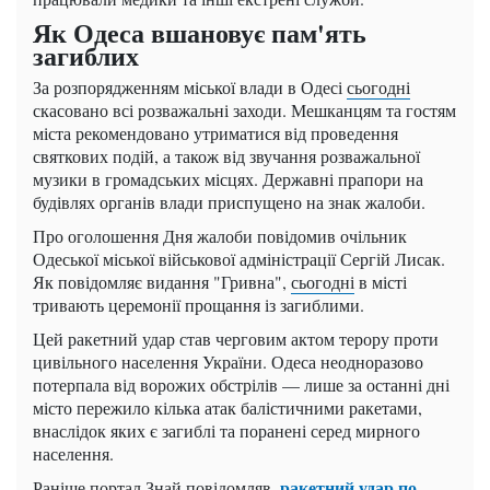
Як Одеса вшановує пам'ять
загиблих
За розпорядженням міської влади в Одесі
сьогодні
скасовано всі розважальні заходи. Мешканцям та гостям
міста рекомендовано утриматися від проведення
святкових подій, а також від звучання розважальної
музики в громадських місцях. Державні прапори на
будівлях органів влади приспущено на знак жалоби.
Про оголошення Дня жалоби повідомив очільник
Одеської міської військової адміністрації Сергій Лисак.
Як повідомляє видання "Гривна",
сьогодні
в місті
тривають церемонії прощання із загиблими.
Цей ракетний удар став черговим актом терору проти
цивільного населення України. Одеса неодноразово
потерпала від ворожих обстрілів — лише за останні дні
місто пережило кілька атак балістичними ракетами,
внаслідок яких є загиблі та поранені серед мирного
населення.
ракетний удар по
Раніше портал Знай повідомляв,