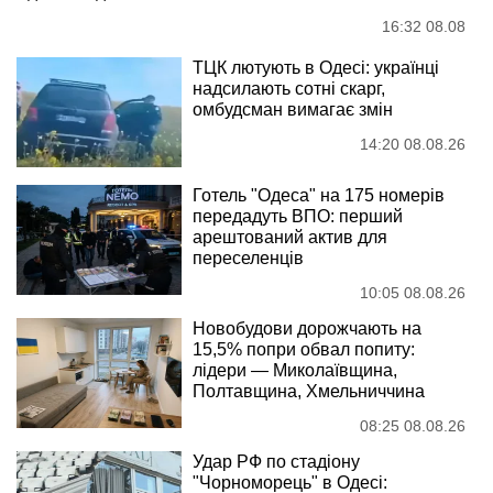
16:32 08.08
ТЦК лютують в Одесі: українці
надсилають сотні скарг,
омбудсман вимагає змін
14:20 08.08.26
Готель "Одеса" на 175 номерів
передадуть ВПО: перший
арештований актив для
переселенців
10:05 08.08.26
Новобудови дорожчають на
15,5% попри обвал попиту:
лідери — Миколаївщина,
Полтавщина, Хмельниччина
08:25 08.08.26
Удар РФ по стадіону
"Чорноморець" в Одесі: