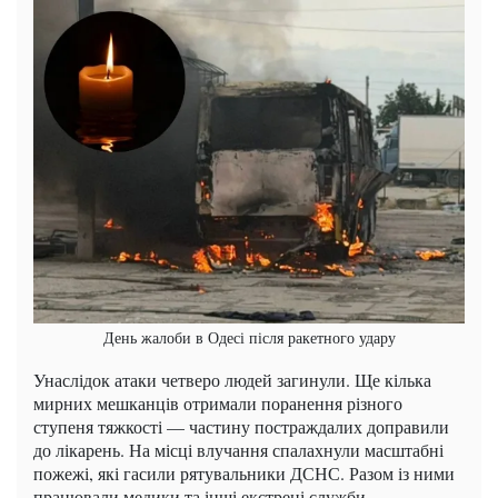
День жалоби в Одесі після ракетного удару
Унаслідок атаки четверо людей загинули. Ще кілька
мирних мешканців отримали поранення різного
ступеня тяжкості — частину постраждалих доправили
до лікарень. На місці влучання спалахнули масштабні
пожежі, які гасили рятувальники ДСНС. Разом із ними
працювали медики та інші екстрені служби.