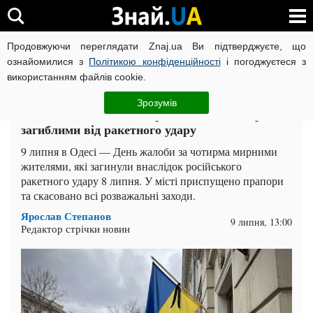
Продовжуючи переглядати Znaj.ua Ви підтверджуєте, що
ВІЙНА РОСІЇ ПРОТИ УКРАЇНИ
КОРОНАВІРУС В УКРАЇНІ І
ознайомилися з
Політикою конфіденційності
і погоджуєтеся з
використанням файлів cookie.
Головна
Одеса
ЧИТАТЬ НА РУССКОМ
Зрозумів
Одеса в жалобі: місто прощається з чотирма
загиблими від ракетного удару
9 липня в Одесі — День жалоби за чотирма мирними
жителями, які загинули внаслідок російського
ракетного удару 8 липня. У місті приспущено прапори
та скасовано всі розважальні заходи.
Ярослав Степанов
9 липня, 13:00
Редактор стрічки новин