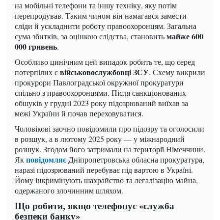
на мобільні телефони та іншу техніку, яку потім
перепродував. Таким чином він намагався замести
сліди й ускладнити роботу правоохоронцям. Загальна
майже 600
сума збитків, за оцінкою слідства, становить
000 гривень
.
Особливо цинічним цей випадок робить те, що серед
військовослужбовці ЗСУ
потерпілих є
. Схему викрили
прокурори Павлоградської окружної прокуратури
спільно з правоохоронцями. Після санкціонованих
обшуків у грудні 2023 року підозрюваний виїхав за
межі України й почав переховуватися.
Чоловікові заочно повідомили про підозру та оголосили
в розшук, а в лютому 2025 року — у міжнародний
розшук. Згодом його затримали на території Німеччини.
повідомляє
Як
Дніпропетровська обласна прокуратура,
наразі підозрюваний перебуває під вартою в Україні.
Йому інкримінують шахрайство та легалізацію майна,
одержаного злочинним шляхом.
Що робити, якщо телефонує «служба
безпеки банку»