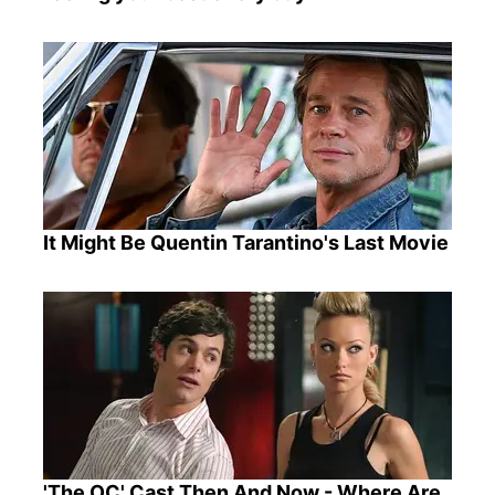
It Might Be Quentin Tarantino's Last Movie
'The OC' Cast Then And Now - Where Are