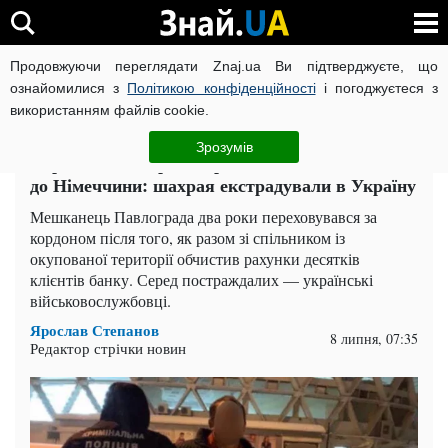
Продовжуючи переглядати Znaj.ua Ви підтверджуєте, що
ВІЙНА РОСІЇ ПРОТИ УКРАЇНИ
КОРОНАВІРУС В УКРАЇНІ І
ознайомилися з
Політикою конфіденційності
і погоджуєтеся з
використанням файлів cookie.
Головна
Одеса
ЧИТАТЬ НА РУССКОМ
Зрозумів
Вкрав 600 000 грн з карток військових і втік
до Німеччини: шахрая екстрадували в Україну
Мешканець Павлограда два роки переховувався за
кордоном після того, як разом зі спільником із
окупованої території обчистив рахунки десятків
клієнтів банку. Серед постраждалих — українські
військовослужбовці.
Ярослав Степанов
8 липня, 07:35
Редактор стрічки новин