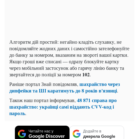
Алгоритм дій простий: негайно кладіть слухавку, не
повідомляйте жодних даних і самостійно зателефонуйте
до банку за номером, вказаним на звороті вашої картки.
Якщо гроші вже списані — одразу блокуйте картку
через мобільний застосунок або гарячу лінію банку та
102
звертайтеся до поліції за номером
.
шахрайство через
Раніше портал Знай повідомляв,
дипфейки та ШІ каратимуть до 8 років в'язниці
.
48 871 справа про
Також наш портал інформував,
шахрайство: українці самі віддають CVV-код і
пароль
.
Читайте нас у
Додайте в
Google Discover
джерела Google