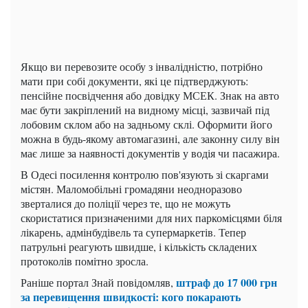
Якщо ви перевозите особу з інвалідністю, потрібно
мати при собі документи, які це підтверджують:
пенсійне посвідчення або довідку МСЕК. Знак на авто
має бути закріплений на видному місці, зазвичай під
лобовим склом або на задньому склі. Оформити його
можна в будь-якому автомагазині, але законну силу він
має лише за наявності документів у водія чи пасажира.
В Одесі посилення контролю пов'язують зі скаргами
містян. Маломобільні громадяни неодноразово
зверталися до поліції через те, що не можуть
скористатися призначеними для них паркомісцями біля
лікарень, адмінбудівель та супермаркетів. Тепер
патрульні реагують швидше, і кількість складених
протоколів помітно зросла.
штраф до 17 000 грн
Раніше портал Знай повідомляв,
за перевищення швидкості: кого покарають