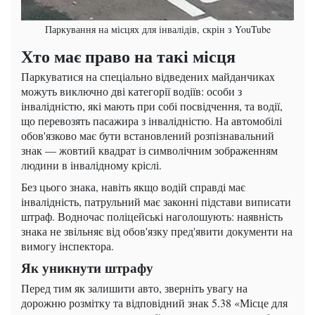
Паркування на місцях для інвалідів, скрін з YouTube
Хто має право на такі місця
Паркуватися на спеціально відведених майданчиках
можуть виключно дві категорії водіїв: особи з
інвалідністю, які мають при собі посвідчення, та водії,
що перевозять пасажира з інвалідністю. На автомобілі
обов'язково має бути встановлений розпізнавальний
знак — жовтий квадрат із символічним зображенням
людини в інвалідному кріслі.
Без цього знака, навіть якщо водій справді має
інвалідність, патрульний має законні підстави виписати
штраф. Водночас поліцейські наголошують: наявність
знака не звільняє від обов'язку пред'явити документи на
вимогу інспектора.
Як уникнути штрафу
Перед тим як залишити авто, зверніть увагу на
дорожню розмітку та відповідний знак 5.38 «Місце для