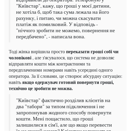
"Київстар", кажу, що гроші у моєї дитини,
не хотіла б, щоб така сума лежала на його
рахунку, і питаю, чи можна скасувати
платіж як помилковий. У відповідь -
"ніччого зробити не можемо, повернення не
передбачено", - написала вона.
переказати гроші собі чи
Тоді жінка вирішила просто
чоловікові
, але з'ясувалося, що система не дозволяє
відправляти кошти між контрактними та
передплаченими номерами навіть усередині одного
оператора. За її словами, це створює абсурдну ситуацію:
якщо одержувач готовий повернути гроші,
навіть
технічно це зробити не можна.
"Київстар" фактично розділив клієнтів на
два "табори" за типом підключення і не
запропонував жодного способу повернути
кошти. Мені пощастило, що гроші
залишилися в сім'ї, але що якщо перевести
їх на чужий номер? Клієнтам залишається