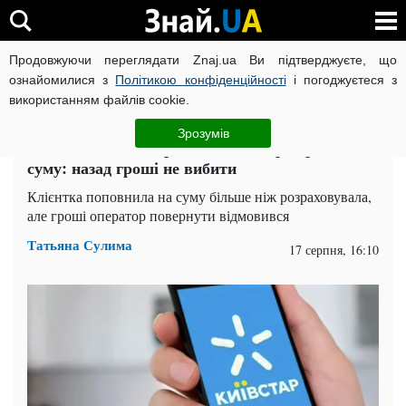
Продовжуючи переглядати Znaj.ua Ви підтверджуєте, що
ВІЙНА РОСІЇ ПРОТИ УКРАЇНИ
КОРОНАВІРУС В УКРАЇНІ І
ознайомилися з
Політикою конфіденційності
і погоджуєтеся з
використанням файлів cookie.
Головна
Одеса
ЧИТАТЬ НА РУССКОМ
Зрозумів
Абонентів Київстар закликали перевірити
суму: назад гроші не вибити
Клієнтка поповнила на суму більше ніж розраховувала,
але гроші оператор повернути відмовився
Татьяна Сулима
17 серпня, 16:10