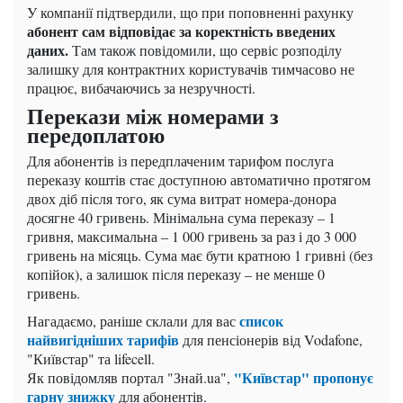
У компанії підтвердили, що при поповненні рахунку
абонент сам відповідає за коректність введених
даних.
Там також повідомили, що сервіс розподілу
залишку для контрактних користувачів тимчасово не
працює, вибачаючись за незручності.
Перекази між номерами з
передоплатою
Для абонентів із передплаченим тарифом послуга
переказу коштів стає доступною автоматично протягом
двох діб після того, як сума витрат номера-донора
досягне 40 гривень. Мінімальна сума переказу – 1
гривня, максимальна – 1 000 гривень за раз і до 3 000
гривень на місяць. Сума має бути кратною 1 гривні (без
копійок), а залишок після переказу – не менше 0
гривень.
список
Нагадаємо, раніше склали для вас
найвигідніших тарифів
для пенсіонерів від Vodafone,
"Київстар" та lifecell.
"Київстар" пропонує
Як повідомляв портал "Знай.ua",
гарну знижку
для абонентів.