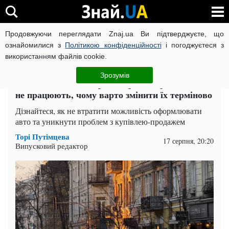
Продовжуючи переглядати Znaj.ua Ви підтверджуєте, що
ВІЙНА РОСІЇ ПРОТИ УКРАЇНИ
КОРОНАВІРУС В УКРАЇНІ І
ознайомилися з
Політикою конфіденційності
і погоджуєтеся з
використанням файлів cookie.
Головна
Одеса
ЧИТАТЬ НА РУССКОМ
Зрозумів
Шок для водіїв: старі номери в Україні більше
не працюють, чому варто змінити їх терміново
Дізнайтеся, як не втратити можливість оформлювати
авто та уникнути проблем з купівлею-продажем
Торі Путімцева
17 серпня, 20:20
Випусковий редактор