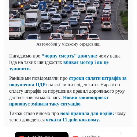
Автомобілі у міському середовищі
"чорну смерть" двигуна:
Нагадаємо про
чому ваша
вбиває мотор і як це
їзда на таких швидкостях
зупинити.
строки сплати штрафів за
Раніше ми повідомляли про
порушення ПДР:
на які зміни слід чекати. Наразі на
сплату штрафів за порушення правил дорожнього руху
Новий законопроєкт
дається зовсім мало часу.
пропонує змінити таку ситуацію.
нові правила для водіїв:
Також стало відомо про
чому
чекати 11 днів кожному.
тепер доведеться