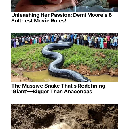
Unleashing Her Passion: Demi Moore's 8
Sultriest Movie Roles!
The Massive Snake That's Redefining
'Giant'—Bigger Than Anacondas